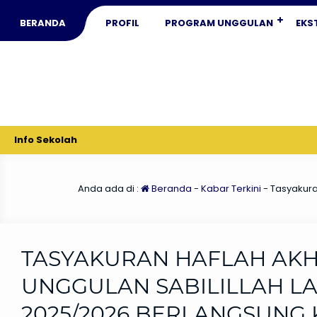
BERANDA
PROFIL
PROGRAM UNGGULAN
EKS
Info Sekolah
Anda ada di :
Beranda
-
Kabar Terkini
-
Tasyakura
TASYAKURAN HAFLAH AKH
UNGGULAN SABILILLAH 
2025/2026 BERLANGSUNG