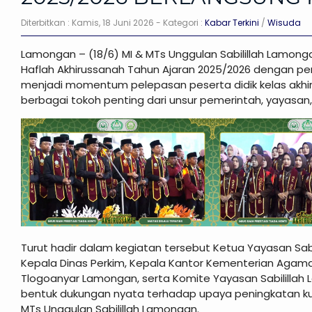
Diterbitkan :
Kamis, 18 Juni 2026
- Kategori :
Kabar Terkini
/
Wisuda
Lamongan – (18/6) MI & MTs Unggulan Sabilillah Lamon
Haflah Akhirussanah Tahun Ajaran 2025/2026 dengan pe
menjadi momentum pelepasan peserta didik kelas akhir
berbagai tokoh penting dari unsur pemerintah, yayasan
Turut hadir dalam kegiatan tersebut Ketua Yayasan Sabi
Kepala Dinas Perkim, Kepala Kantor Kementerian Agam
Tlogoanyar Lamongan, serta Komite Yayasan Sabililla
bentuk dukungan nyata terhadap upaya peningkatan kua
MTs Unggulan Sabilillah Lamongan.