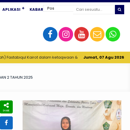
APLIKASI
KABAR TERKINI
tabiqul Kairot dalam ketaqwaan & IPTEK, Berkarya, Serta Berprestas
Jumat, 07 Agu 2026
GAN 2 TAHUN 2025