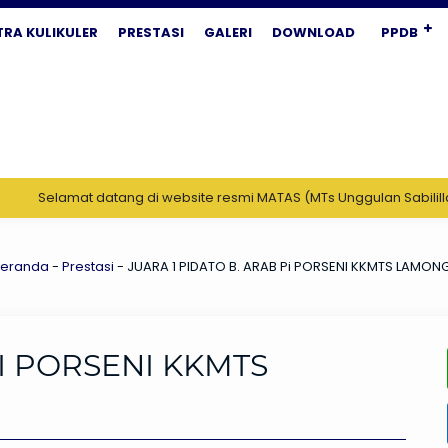
TRA KULIKULER
PRESTASI
GALERI
DOWNLOAD
PPDB
Selamat datang di website resmi MATAS (MTs Unggulan Sabilillah) Fas
eranda
-
Prestasi
-
JUARA 1 PIDATO B. ARAB Pi PORSENI KKMTS LAMON
PI PORSENI KKMTS