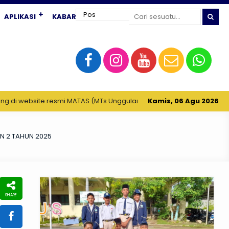
APLIKASI
KABAR TERKINI
website resmi MATAS (MTs Unggulan Sabilillah) Fastabiqul Kairot dal
Kamis, 06 Agu 2026
N 2 TAHUN 2025