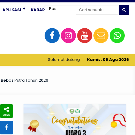
APLIKASI
KABAR TERKINI
Selamat datang di website resmi MATAS (MTs Unggula
Kamis, 06 Agu 2026
a Bebas Putra Tahun 2026