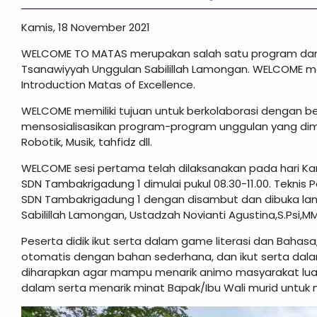
Kamis, 18 November 2021
WELCOME TO MATAS merupakan salah satu program dar
Tsanawiyyah Unggulan Sabilillah Lamongan. WELCOME memil
Introduction Matas of Excellence.
WELCOME memiliki tujuan untuk berkolaborasi dengan
mensosialisasikan program-program unggulan yang dimili
Robotik, Musik, tahfidz dll.
WELCOME sesi pertama telah dilaksanakan pada hari Ka
SDN Tambakrigadung 1 dimulai pukul 08.30-11.00. Teknis
SDN Tambakrigadung 1 dengan disambut dan dibuka la
Sabilillah Lamongan, Ustadzah Novianti Agustina,S.Psi,MM
Peserta didik ikut serta dalam game literasi dan Baha
otomatis dengan bahan sederhana, dan ikut serta dal
diharapkan agar mampu menarik animo masyarakat lua
dalam serta menarik minat Bapak/Ibu Wali murid untuk 