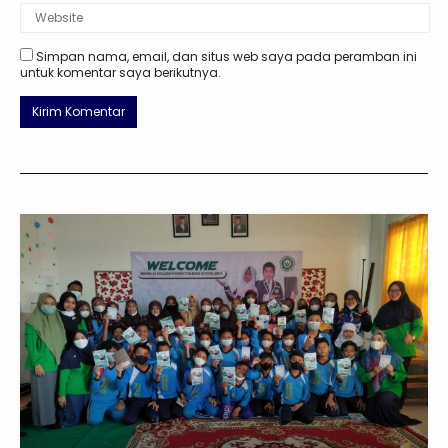
Simpan nama, email, dan situs web saya pada peramban ini
untuk komentar saya berikutnya.