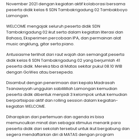
November 2021 dengan kegiatan aktif kolaborasi bersama
peserta didik kelas 6 SDN Tambakrigadung 02 Tambakboyo
Lamongan.
WELCOME mengajak seluruh peserta didik SDN
Tambakrigadung 02 ikut serta dalam kegiatan literasi dan
Bahasa, Eksperimen percobaan IPA, dan permainan alat
music angklung, gitar serta piano.
Antusiasme terlihat dari raut wajah dan semangat peserta
didik kelas 6 SDN Tambakrigadung 02 yang berjumlah 41
peserta didik. Mereka tiba di Matas sekitar pukul 08.10 WIB
dengan GoWes atau bersepeda.
Disambut dengan penerimaan dari kepala Madrasah
Tsanawiyyah unggulan sabililillah Lamongan kemudian
peserta didik dibentuk menjadi 3 kelompok untuk kemudian
berpartisipasi aktif dan rolling session dalam kegiatan-
kegiatan WELCOME.
Diharapkan dari pertemuan dan agenda ini bisa
memunculkan minat dan sebagai stimulus menarik para
peserta didik dari sekolah tersebut untuk ikut bergabung dan
segera mendaftarkan diri di MATAS dengan program