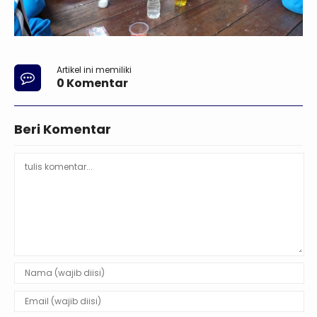
Artikel ini memiliki
0 Komentar
Beri Komentar