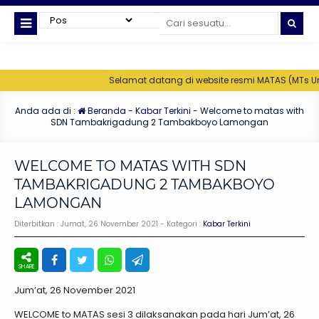
Selamat datang di website resmi MATAS (MTs Unggulan Sa
Anda ada di :
Beranda
-
Kabar Terkini
-
Welcome to matas with
SDN Tambakrigadung 2 Tambakboyo Lamongan
WELCOME TO MATAS WITH SDN
TAMBAKRIGADUNG 2 TAMBAKBOYO
LAMONGAN
Diterbitkan :
Jumat, 26 November 2021
- Kategori :
Kabar Terkini
Jum’at, 26 November 2021
WELCOME to MATAS sesi 3 dilaksanakan pada hari Jum’at, 26