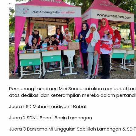
Pemenang turnamen Mini Soccer ini akan mendapatkan
atas dedikasi dan keterampilan mereka dalam pertandi
Juara 1 SD Muhammadiyah 1 Babat
Juara 2 SDNU Banat Banin Lamongan
Juara 3 Barsama MI Unggulan Sabilillah Lamongan & SD