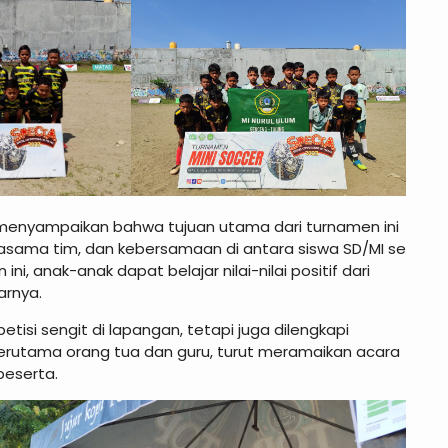
d, menyampaikan bahwa tujuan utama dari turnamen ini
sama tim, dan kebersamaan di antara siswa SD/MI se
, anak-anak dapat belajar nilai-nilai positif dari
arnya.
isi sengit di lapangan, tetapi juga dilengkapi
erutama orang tua dan guru, turut meramaikan acara
peserta.