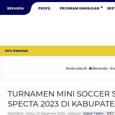
BERANDA
PROFIL
PROGRAM UNGGULAN
EKS
Info Sekolah
Anda ada di :
Beranda
-
Ka
TURNAMEN MINI SOCCER 
SPECTA 2023 DI KABUPA
Diterbitkan :
Rabu, 20 Desember 2023
- Kategori :
Kabar Terkini
/
SPEC