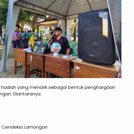
 hadiah yang menarik sebagai bentuk penghargaan
ngan. Diantaranya:
IT Cendekia Lamongan