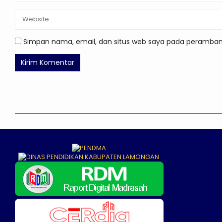
Simpan nama, email, dan situs web saya pada peramban 