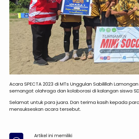
Acara SPECTA 2023 di MTs Unggulan Sabilillah Lamon
semangat olahraga dan kolaborasi di kalangan siswa 
Selamat untuk para juara. Dan terima kasih kepada par
mensukseskan acara tersebut.
Artikel ini memiliki