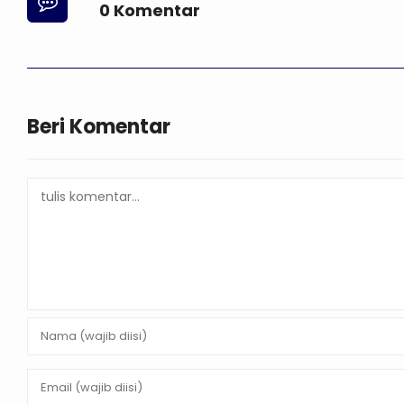
0 Komentar
Beri Komentar