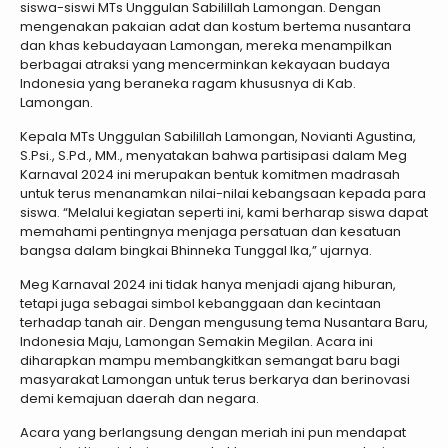
siswa-siswi MTs Unggulan Sabilillah Lamongan. Dengan
mengenakan pakaian adat dan kostum bertema nusantara
dan khas kebudayaan Lamongan, mereka menampilkan
berbagai atraksi yang mencerminkan kekayaan budaya
Indonesia yang beraneka ragam khususnya di Kab.
Lamongan.
Kepala MTs Unggulan Sabilillah Lamongan, Novianti Agustina,
S.Psi., S.Pd., MM., menyatakan bahwa partisipasi dalam Meg
Karnaval 2024 ini merupakan bentuk komitmen madrasah
untuk terus menanamkan nilai-nilai kebangsaan kepada para
siswa. “Melalui kegiatan seperti ini, kami berharap siswa dapat
memahami pentingnya menjaga persatuan dan kesatuan
bangsa dalam bingkai Bhinneka Tunggal Ika,” ujarnya.
Meg Karnaval 2024 ini tidak hanya menjadi ajang hiburan,
tetapi juga sebagai simbol kebanggaan dan kecintaan
terhadap tanah air. Dengan mengusung tema Nusantara Baru,
Indonesia Maju, Lamongan Semakin Megilan. Acara ini
diharapkan mampu membangkitkan semangat baru bagi
masyarakat Lamongan untuk terus berkarya dan berinovasi
demi kemajuan daerah dan negara.
Acara yang berlangsung dengan meriah ini pun mendapat