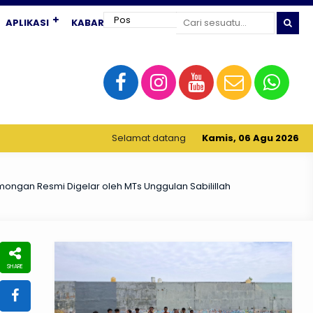
APLIKASI
KABAR TERKINI
Selamat datang di website resmi MATAS (MTs Unggulan 
Kamis, 06 Agu 2026
ongan Resmi Digelar oleh MTs Unggulan Sabilillah