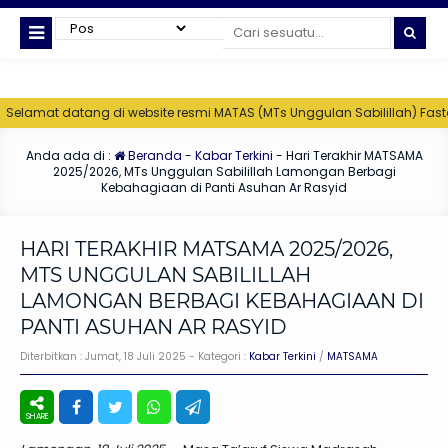
lamat datang di website resmi MATAS (MTs Unggulan Sabilillah) Fastabiqu
Anda ada di :
Beranda
-
Kabar Terkini
-
Hari Terakhir MATSAMA
2025/2026, MTs Unggulan Sabilillah Lamongan Berbagi
Kebahagiaan di Panti Asuhan Ar Rasyid
HARI TERAKHIR MATSAMA 2025/2026,
MTS UNGGULAN SABILILLAH
LAMONGAN BERBAGI KEBAHAGIAAN DI
PANTI ASUHAN AR RASYID
Diterbitkan :
Jumat, 18 Juli 2025
- Kategori :
Kabar Terkini
/
MATSAMA