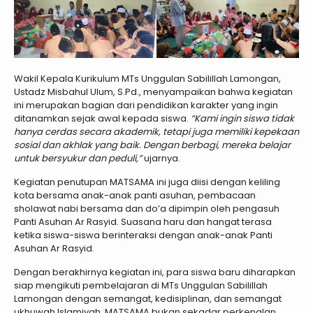
Wakil Kepala Kurikulum MTs Unggulan Sabilillah Lamongan,
Ustadz Misbahul Ulum, S.Pd., menyampaikan bahwa kegiatan
ini merupakan bagian dari pendidikan karakter yang ingin
ditanamkan sejak awal kepada siswa.
“Kami ingin siswa tidak
hanya cerdas secara akademik, tetapi juga memiliki kepekaan
sosial dan akhlak yang baik. Dengan berbagi, mereka belajar
untuk bersyukur dan peduli,”
ujarnya.
Kegiatan penutupan MATSAMA ini juga diisi dengan keliling
kota bersama anak-anak panti asuhan, pembacaan
sholawat nabi bersama dan do’a dipimpin oleh pengasuh
Panti Asuhan Ar Rasyid. Suasana haru dan hangat terasa
ketika siswa-siswa berinteraksi dengan anak-anak Panti
Asuhan Ar Rasyid.
Dengan berakhirnya kegiatan ini, para siswa baru diharapkan
siap mengikuti pembelajaran di MTs Unggulan Sabilillah
Lamongan dengan semangat, kedisiplinan, dan semangat
ukhuwah Islamiyah. MATSAMA bukan sekadar perkenalan,