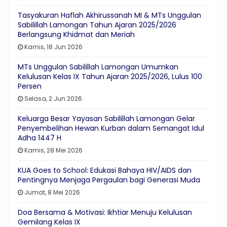
Tasyakuran Haflah Akhirussanah MI & MTs Unggulan
Sabilillah Lamongan Tahun Ajaran 2025/2026
Berlangsung Khidmat dan Meriah
Kamis, 18 Jun 2026
MTs Unggulan Sabilillah Lamongan Umumkan
Kelulusan Kelas IX Tahun Ajaran 2025/2026, Lulus 100
Persen
Selasa, 2 Jun 2026
Keluarga Besar Yayasan Sabilillah Lamongan Gelar
Penyembelihan Hewan Kurban dalam Semangat Idul
Adha 1447 H
Kamis, 28 Mei 2026
KUA Goes to School: Edukasi Bahaya HIV/AIDS dan
Pentingnya Menjaga Pergaulan bagi Generasi Muda
Jumat, 8 Mei 2026
Doa Bersama & Motivasi: Ikhtiar Menuju Kelulusan
Gemilang Kelas IX